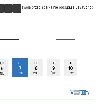
Twoja przeglądarka nie obsługuje JavaScript
INWESTOR
KONTAKT
LIP
LIP
LIP
LIP
LIP
7
8
9
10
6
PON
WTO
ŚRO
CZW
NIE
Filtry
Szukana fraza