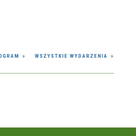
Kategoria
Trwające w
—
zakresie
Miejsce
OGRAM
WSZYSTKIE WYDARZENIA
Organizator
Promowane